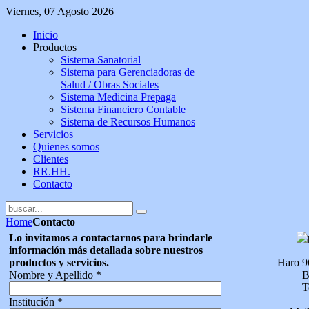
Viernes, 07 Agosto 2026
Inicio
Productos
Sistema Sanatorial
Sistema para Gerenciadoras de
Salud / Obras Sociales
Sistema Medicina Prepaga
Sistema Financiero Contable
Sistema de Recursos Humanos
Servicios
Quienes somos
Clientes
RR.HH.
Contacto
Home
Contacto
Lo invitamos a contactarnos para brindarle
información más detallada sobre nuestros
productos y servicios.
Haro 96
Nombre y Apellido
*
B
T
Institución
*